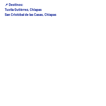
📌 Destinos:
Tuxtla Gutiérrez, Chiapas
San Cristóbal de las Casas, Chiapas
Fecha del viaje y Hr. atención
05 ago 2025, 8:00 a.m. – 11:00 a.m.
Fecha del viaje / Horario de atención
Otras fechas
vie 07 de ago, 8:00 a.m.
sáb 08 de ago, 8:00 a.m.
dom 09 de ago, 8:00 a.m.
Ver 25 fechas
5ª Oriente sur Numero 882 entre 7 sur y 8 sur Col. Centro , C.P. 29000 , Tuxtla Gutiérrez,
Chiapas. agencia de viajes
Teléfono: (961) 26 26 412 | CHIAPASTOURSRCM Todos los derechos reservados ©2017 |