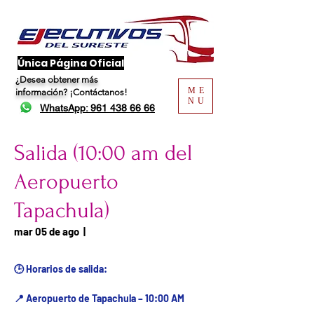
​Única Página Oficial
¿Desea obtener más
ME
información?
¡Contáctanos!
NU
WhatsApp: 961 438 66 66
Salida (10:00 am del
Aeropuerto
Tapachula)
Fecha del viaje / Horario
mar 05 de ago
  |  
de atención
🕒 Horarios de salida:
📍 Aeropuerto de Tapachula – 10:00 AM