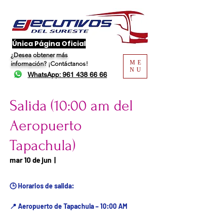
​Única Página Oficial
¿Desea obtener más
ME
información?
¡Contáctanos!
NU
WhatsApp: 961 438 66 66
Salida (10:00 am del
Aeropuerto
Tapachula)
Fecha del viaje / Horario
mar 10 de jun
  |  
de atención
🕒 Horarios de salida:
📍 Aeropuerto de Tapachula – 10:00 AM