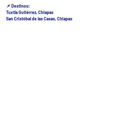
📌 Destinos:
Tuxtla Gutiérrez, Chiapas
San Cristóbal de las Casas, Chiapas
Fecha del viaje y Hr. atención
10 jun 2025, 8:00 a.m. – 8:00 p.m.
Fecha del viaje / Horario de atención
Otras fechas
dom 09 de ago, 8:00 a.m.
lun 10 de ago, 8:00 a.m.
mar 11 de ago, 8:00 a.m.
Ver 23 fechas
5ª Oriente sur Numero 882 entre 7 sur y 8 sur Col. Centro , C.P. 29000 , Tuxtla Gutiérrez,
Chiapas. agencia de viajes
Teléfono: (961) 26 26 412 | CHIAPASTOURSRCM Todos los derechos reservados ©2017 |