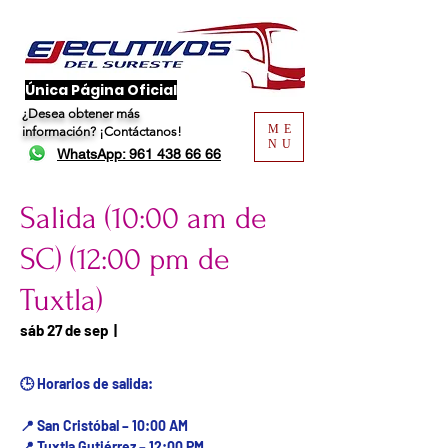
​Única Página Oficial
¿Desea obtener más
ME
información?
¡Contáctanos!
NU
WhatsApp: 961 438 66 66
Salida (10:00 am de
SC) (12:00 pm de
Tuxtla)
Fecha del viaje / Horario
sáb 27 de sep
  |  
de atención
🕒 Horarios de salida:
📍 San Cristóbal – 10:00 AM
📍 Tuxtla Gutiérrez – 12:00 PM