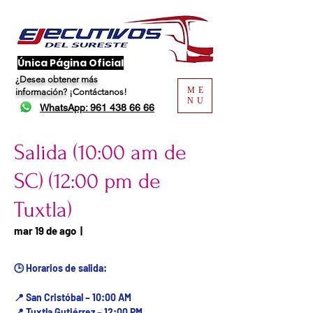
​Única Página Oficial
¿Desea obtener más
ME
información?
¡Contáctanos!
NU
WhatsApp: 961 438 66 66
Salida (10:00 am de
SC) (12:00 pm de
Tuxtla)
Fecha del viaje / Horario
mar 19 de ago
  |  
de atención
🕒 Horarios de salida:
📍 San Cristóbal – 10:00 AM
📍 Tuxtla Gutiérrez – 12:00 PM