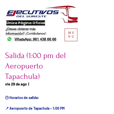
​Única Página Oficial
¿Desea obtener más
ME
información?
¡Contáctanos!
NU
WhatsApp: 961 438 66 66
Salida (1:00 pm del
Aeropuerto
Tapachula)
Fecha del viaje / Horario
vie 29 de ago
  |  
de atención
🕒 Horarios de salida:
📍 Aeropuerto de Tapachula – 1:00 PM