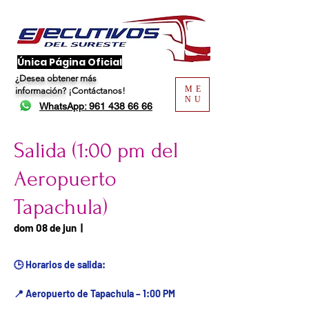
​Única Página Oficial
¿Desea obtener más
ME
información?
¡Contáctanos!
NU
WhatsApp: 961 438 66 66
Salida (1:00 pm del
Aeropuerto
Tapachula)
Fecha del viaje / Horario
dom 08 de jun
  |  
de atención
🕒 Horarios de salida:
📍 Aeropuerto de Tapachula – 1:00 PM