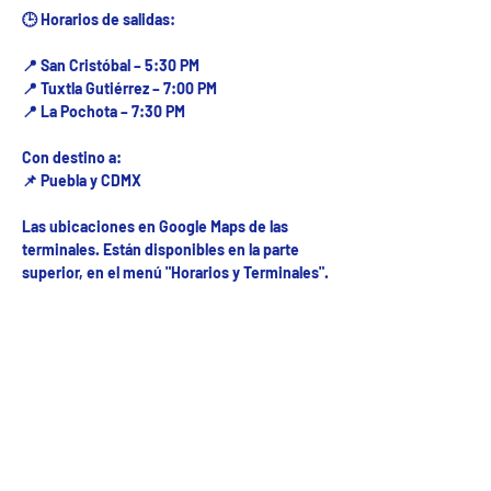
🕒 Horarios de salidas:
📍 San Cristóbal – 5:30 PM
📍 Tuxtla Gutiérrez – 7:00 PM
📍 La Pochota – 7:30 PM
Con destino a:
📌 Puebla y CDMX
Las ubicaciones en Google Maps de las
terminales. Están disponibles en la parte
superior, en el menú "Horarios y Terminales".
Fecha del viaje y Hr. atención
12 mar 2026, 8:00 a.m. – 10:00 p.m.
Fecha del viaje / Horario de atención
Otras fechas
lun 10 de ago, 8:00 a.m.
mar 11 de ago, 8:00 a.m.