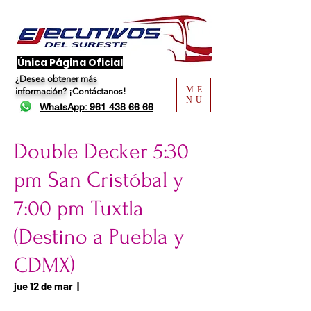
​Única Página Oficial
¿Desea obtener más
ME
información?
¡Contáctanos!
NU
WhatsApp: 961 438 66 66
Double Decker 5:30
pm San Cristóbal y
7:00 pm Tuxtla
(Destino a Puebla y
CDMX)
Fecha del viaje / Horario
jue 12 de mar
  |  
de atención