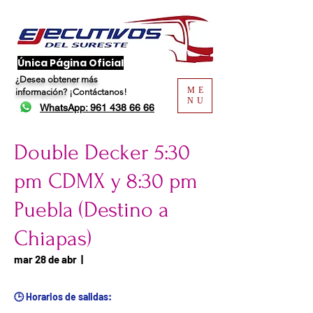
​Única Página Oficial
¿Desea obtener más
ME
información?
¡Contáctanos!
NU
WhatsApp: 961 438 66 66
Double Decker 5:30
pm CDMX y 8:30 pm
Puebla (Destino a
Chiapas)
Fecha del viaje / Horario
mar 28 de abr
  |  
de atención
🕒 Horarios de salidas: