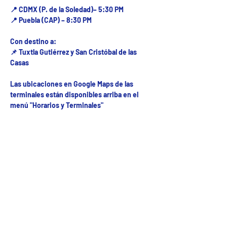
📍 CDMX (P. de la Soledad)– 5:30 PM
📍 Puebla (CAP) – 8:30 PM
Con destino a:
📌 Tuxtla Gutiérrez y San Cristóbal de las
Casas
Las ubicaciones en Google Maps de las
terminales están disponibles arriba en el
menú "Horarios y Terminales"
Fecha del viaje y Hr. atención
28 abr 2026, 8:00 a.m. – 10:00 p.m.
Fecha del viaje / Horario de atención
Otras fechas
sáb 08 de ago, 8:00 a.m.
dom 09 de ago, 8:00 a.m.
lun 10 de ago, 8:00 a.m.
Ver 54 fechas