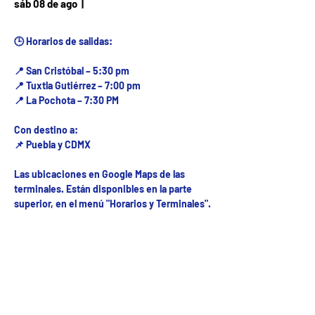
Fecha del viaje / Horario
sáb 08 de ago
  |  
de atención
🕒 Horarios de salidas:
📍 San Cristóbal – 5:30 pm
📍 Tuxtla Gutiérrez – 7:00 pm
📍 La Pochota – 7:30 PM
Con destino a:
📌 Puebla y CDMX
Las ubicaciones en Google Maps de las
terminales. Están disponibles en la parte
superior, en el menú "Horarios y Terminales".
Fecha del viaje y Hr. atención
08 ago 2026, 8:00 a.m. – 10:00 p.m.
Fecha del viaje / Horario de atención
Otras fechas