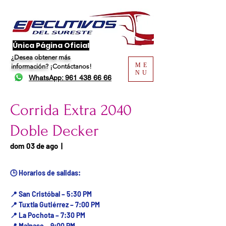
​Única Página Oficial
¿Desea obtener más
ME
información?
¡Contáctanos!
NU
WhatsApp: 961 438 66 66
Corrida Extra 2040
Doble Decker
Fecha del viaje / Horario
dom 03 de ago
  |  
de atención
🕒 Horarios de salidas:
📍 San Cristóbal – 5:30 PM
📍 Tuxtla Gutiérrez – 7:00 PM
📍 La Pochota – 7:30 PM
📍 Malpaso – 9:00 PM