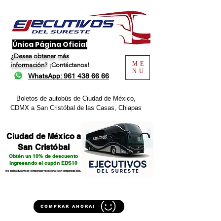
​Única Página Oficial
¿Desea obtener más
ME
información?
¡Contáctanos!
NU
WhatsApp: 961 438 66 66
Boletos de autobús de Ciudad de México,
CDMX a San Cristóbal de las Casas, Chiapas
Ciudad de México a
San Cristóbal
Obtén un 10% de descuento
ingresando el cupón EDS10
No aplica durante la temporada vacacional o en temporada alta.
COMPRAR AHORA!